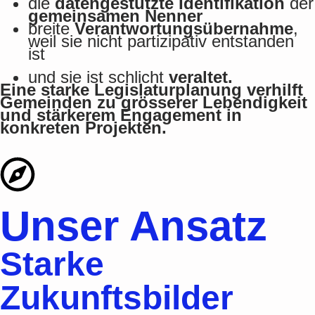
die
datengestützte Identifikation
der
gemeinsamen Nenner
breite
Verantwortungsübernahme
,
weil sie nicht partizipativ entstanden
ist
und sie ist schlicht
veraltet.
Eine starke Legislaturplanung verhilft
Gemeinden zu grösserer Lebendigkeit
und stärkerem Engagement in
konkreten Projekten.
Unser Ansatz
Starke
Zukunftsbilder