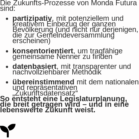
Die Zukunfts-Prozesse von Monda Futura
sind:
partizipativ
, mit potenziellem und
kreativem Einbezug der ganzen
Bevölkerung (und nicht nur derjenigen,
die zur Gemeindeversammlung
erscheinen)
konsentorientiert
, um tragfähige
gemeinsame Nenner zu finden
datenbasiert
, mit transparenter und
nachvollziehbarer Methodik
übereinstimmend
mit dem nationalen
und repräsentativen
„Zukunftsdatensatz“
So entsteht eine Legislaturplanung,
die breit getragen wird – und in eine
lebenswerte Zukunft weist.