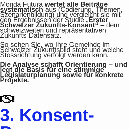
Monda Futura
wertet alle Beiträge
systematisch
aus (Codierung, Themen,
Szenarienbildung) und vergleicht sie mit
den Ergebnissen der Studie „
Erster
Schweizer Zukunfts-Konsent“
– dem
schweizweiten und repräsentativen
Zukunfts-Datensatz.
So sehen Sie, wo Ihre Gemeinde im
Schweizer Zukunftsbild steht und welche
Stossrichtung verfolgt werden kann.
Die Analyse schafft Orientierung – und
legt die Basis für eine stimmige
Legislaturplanung sowie für konkrete
Projekte.
3. Konsent-