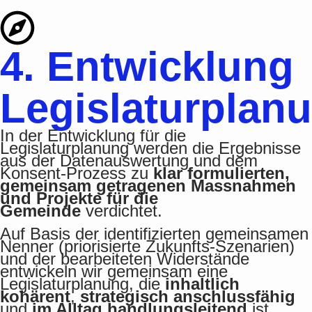
4. Entwicklung
Legislaturplan
In der Entwicklung für die
Legislaturplanung werden die Ergebnisse
aus der Datenauswertung und dem
Konsent-Prozess zu
klar formulierten,
gemeinsam getragenen Massnahmen
und Projekte für die
Gemeinde
verdichtet.
Auf Basis der identifizierten gemeinsamen
Nenner (priorisierte Zukunfts-Szenarien)
und der bearbeiteten Widerstände
entwickeln wir gemeinsam eine
Legislaturplanung, die
inhaltlich
kohärent
,
strategisch anschlussfähig
und
im Alltag handlungsleitend
ist.