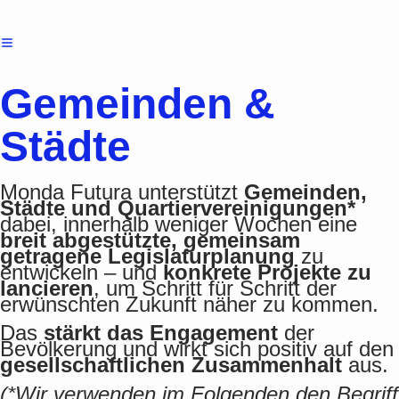
Gemeinden &
Städte
Monda Futura unterstützt
Gemeinden,
Städte und Quartiervereinigungen*
dabei, innerhalb weniger Wochen eine
breit abgestützte, gemeinsam
getragene Legislaturplanung
zu
entwickeln – und
konkrete Projekte zu
lancieren
, um Schritt für Schritt der
erwünschten Zukunft näher zu kommen.
Das
stärkt das Engagement
der
Bevölkerung und wirkt sich positiv auf den
gesellschaftlichen Zusammenhalt
aus.
(*Wir verwenden im Folgenden den Begriff