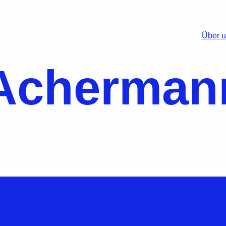
Über 
 Acherman