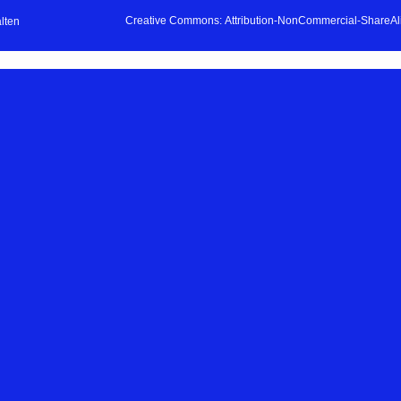
Creative Commons: Attribution-NonCommercial-ShareAlik
lten