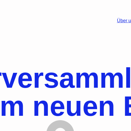
Über 
erversamm
im neuen 