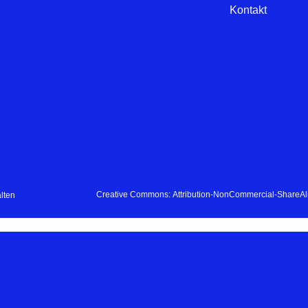
Kontakt
Creative Commons: Attribution-NonCommercial-ShareAlik
lten