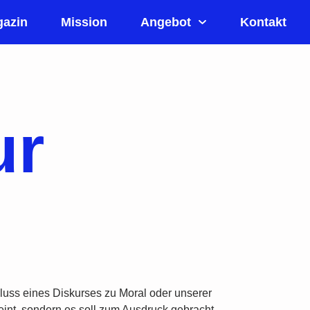
azin
Mission
Angebot
Kontakt
ur
luss eines Diskurses zu Moral oder unserer
meint, sondern es soll zum Ausdruck gebracht