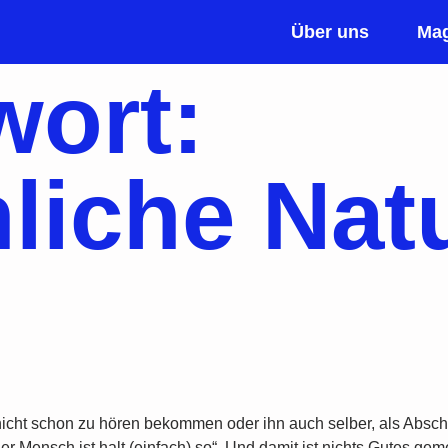
Über uns
Mag
wort:
liche Nat
nicht schon zu hören bekommen oder ihn auch selber, als Absch
r Mensch ist halt (einfach) so“. Und damit ist nichts Gutes ge